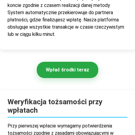
koncie zgodnie z czasem realizacji danej metody.
System automatycznie przekierowuje do partnera
płatności, gdzie finalizujesz wpłatę. Nasza platforma
obsługuje wszystkie transakcje w czasie rzeczywistym
lub w ciągu kilku minut.
Wpłać środki teraz
Weryfikacja tożsamości przy
wpłatach
Przy pierwszej wpłacie wymagamy potwierdzenia
tożsamości zgodnie z zasadami obowiązującymi w