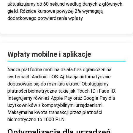
aktualizujemy co 60 sekund według danych z głównych
giełd. Różnice kursowe powyżej 2% wymagają
dodatkowego potwierdzenia wpłaty.
Wpłaty mobilne i aplikacje
Nasza platforma mobilna działa bez ograniczeń na
systemach Android i iOS. Aplikacja automatycznie
dopasowuje się do rozmiaru ekranu. Obsługujemy
płatności biometryczne takie jak Touch ID i Face ID.
Integrujemy również Apple Pay oraz Google Pay dla
użytkowników z kompatybilnymi urządzeniami.
Maksymalna kwota transakcji przez płatności
biometryczne to 1000 PLN.
Optymalizacja dla urządzeń