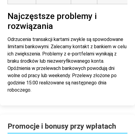
Najczęstsze problemy i
rozwiązania
Odrzucenia transakcji kartami zwykle są spowodowane
limitami bankowymi. Zalecamy kontakt z bankiem w celu
ich zwiększenia. Problemy z e-portfelami wynikają z
braku środków lub niezweryfikowanego konta.
Opóźnienia w przelewach bankowych powodują dni
wolne od pracy lub weekendy. Przelewy złożone po
godzinie 15:00 realizowane są następnego dnia
roboczego.
Promocje i bonusy przy wpłatach