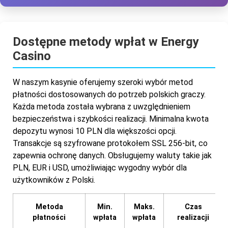
Dostępne metody wpłat w Energy
Casino
W naszym kasynie oferujemy szeroki wybór metod
płatności dostosowanych do potrzeb polskich graczy.
Każda metoda została wybrana z uwzględnieniem
bezpieczeństwa i szybkości realizacji. Minimalna kwota
depozytu wynosi 10 PLN dla większości opcji.
Transakcje są szyfrowane protokołem SSL 256-bit, co
zapewnia ochronę danych. Obsługujemy waluty takie jak
PLN, EUR i USD, umożliwiając wygodny wybór dla
użytkowników z Polski.
Metoda
Min.
Maks.
Czas
płatności
wpłata
wpłata
realizacji