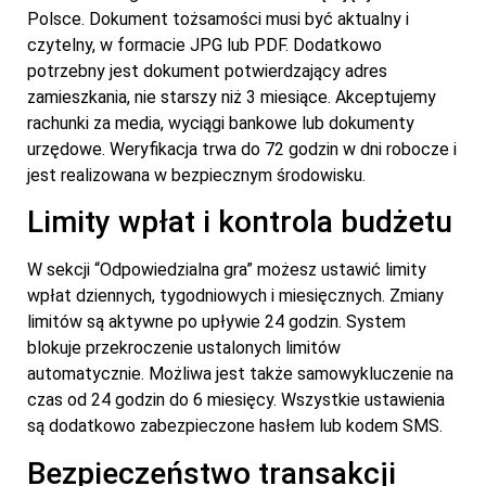
Polsce. Dokument tożsamości musi być aktualny i
czytelny, w formacie JPG lub PDF. Dodatkowo
potrzebny jest dokument potwierdzający adres
zamieszkania, nie starszy niż 3 miesiące. Akceptujemy
rachunki za media, wyciągi bankowe lub dokumenty
urzędowe. Weryfikacja trwa do 72 godzin w dni robocze i
jest realizowana w bezpiecznym środowisku.
Limity wpłat i kontrola budżetu
W sekcji “Odpowiedzialna gra” możesz ustawić limity
wpłat dziennych, tygodniowych i miesięcznych. Zmiany
limitów są aktywne po upływie 24 godzin. System
blokuje przekroczenie ustalonych limitów
automatycznie. Możliwa jest także samowykluczenie na
czas od 24 godzin do 6 miesięcy. Wszystkie ustawienia
są dodatkowo zabezpieczone hasłem lub kodem SMS.
Bezpieczeństwo transakcji